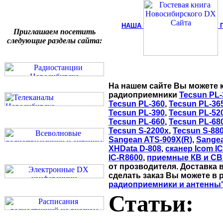
НАША
Приглашаем посетить
следующие разделы сайта:
На нашем сайте Вы можете 
радиоприемники
Tecsun PL-
Tecsun PL-360
,
Tecsun PL-36
Tecsun PL-390
,
Tecsun PL-52
Tecsun PL-660
,
Tecsun PL-68
Tecsun S-2200x
,
Tecsun S-88
Sangean ATS-909X(R)
,
Sange
XHData D-808
,
сканер Icom I
IC-R8600
,
приемные КВ и СВ
от прозводителя. Доставка 
сделать заказ Вы можете в 
радиоприемники и антенны
Статьи: