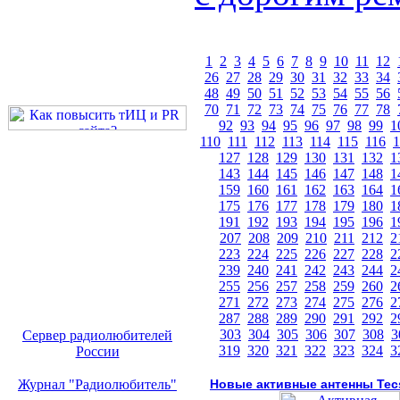
1
2
3
4
5
6
7
8
9
10
11
12
26
27
28
29
30
31
32
33
34
48
49
50
51
52
53
54
55
56
70
71
72
73
74
75
76
77
78
92
93
94
95
96
97
98
99
1
110
111
112
113
114
115
116
1
127
128
129
130
131
132
1
143
144
145
146
147
148
1
159
160
161
162
163
164
1
175
176
177
178
179
180
1
191
192
193
194
195
196
1
207
208
209
210
211
212
2
223
224
225
226
227
228
2
239
240
241
242
243
244
2
255
256
257
258
259
260
2
271
272
273
274
275
276
2
287
288
289
290
291
292
2
303
304
305
306
307
308
3
Сервер радиолюбителей
319
320
321
322
323
324
3
России
Журнал "Радиолюбитель"
Новые активные антенны Tec