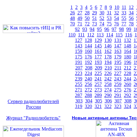
1
2
3
4
5
6
7
8
9
10
11
12
26
27
28
29
30
31
32
33
34
48
49
50
51
52
53
54
55
56
70
71
72
73
74
75
76
77
78
92
93
94
95
96
97
98
99
1
110
111
112
113
114
115
116
1
127
128
129
130
131
132
1
143
144
145
146
147
148
1
159
160
161
162
163
164
1
175
176
177
178
179
180
1
191
192
193
194
195
196
1
207
208
209
210
211
212
2
223
224
225
226
227
228
2
239
240
241
242
243
244
2
255
256
257
258
259
260
2
271
272
273
274
275
276
2
287
288
289
290
291
292
2
303
304
305
306
307
308
3
Сервер радиолюбителей
319
320
321
322
323
324
3
России
Журнал "Радиолюбитель"
Новые активные антенны Tec