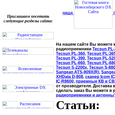
НАША
Приглашаем посетить
следующие разделы сайта:
На нашем сайте Вы можете 
радиоприемники
Tecsun PL-
Tecsun PL-360
,
Tecsun PL-36
Tecsun PL-390
,
Tecsun PL-52
Tecsun PL-660
,
Tecsun PL-68
Tecsun S-2200x
,
Tecsun S-88
Sangean ATS-909X(R)
,
Sange
XHData D-808
,
сканер Icom I
IC-R8600
,
приемные КВ и СВ
от прозводителя. Доставка 
сделать заказ Вы можете в 
радиоприемники и антенны
Статьи: