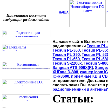
НАША
Приглашаем посетить
следующие разделы сайта:
На нашем сайте Вы можете 
радиоприемники
Tecsun PL-
Tecsun PL-360
,
Tecsun PL-36
Tecsun PL-390
,
Tecsun PL-52
Tecsun PL-660
,
Tecsun PL-68
Tecsun S-2200x
,
Tecsun S-88
Sangean ATS-909X(R)
,
Sange
XHData D-808
,
сканер Icom I
IC-R8600
,
приемные КВ и СВ
от прозводителя. Доставка 
сделать заказ Вы можете в 
радиоприемники и антенны
Статьи: