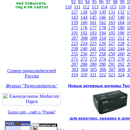
92
93
94
95
96
97
98
99
1
110
111
112
113
114
115
116
1
127
128
129
130
131
132
1
143
144
145
146
147
148
1
159
160
161
162
163
164
1
175
176
177
178
179
180
1
191
192
193
194
195
196
1
207
208
209
210
211
212
2
223
224
225
226
227
228
2
239
240
241
242
243
244
2
255
256
257
258
259
260
2
271
272
273
274
275
276
2
287
288
289
290
291
292
2
303
304
305
306
307
308
3
Сервер радиолюбителей
319
320
321
322
323
324
3
России
Журнал "Радиолюбитель"
Новые активные антенны Tec
Guzei.com - сайт о "Радио"
для коротких, средних и дл