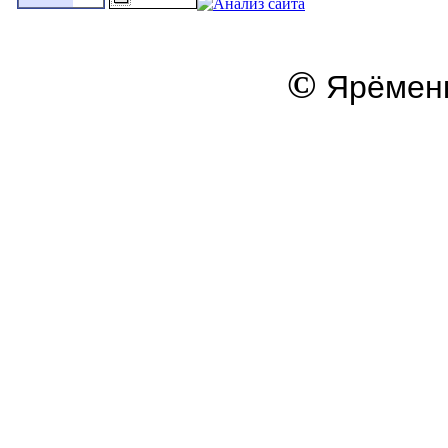
©
Ярёменк