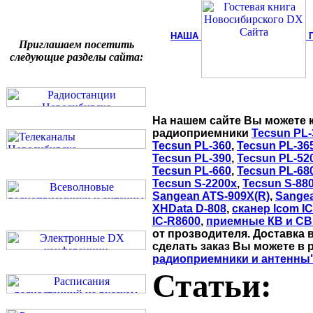
НАША
Приглашаем посетить
следующие разделы сайта:
На нашем сайте Вы можете 
радиоприемники
Tecsun PL-
Tecsun PL-360
,
Tecsun PL-36
Tecsun PL-390
,
Tecsun PL-52
Tecsun PL-660
,
Tecsun PL-68
Tecsun S-2200x
,
Tecsun S-88
Sangean ATS-909X(R)
,
Sange
XHData D-808
,
сканер Icom I
IC-R8600
,
приемные КВ и СВ
от прозводителя. Доставка 
сделать заказ Вы можете в 
радиоприемники и антенны
Статьи: