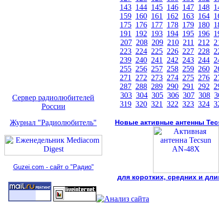
143
144
145
146
147
148
1
159
160
161
162
163
164
1
175
176
177
178
179
180
1
191
192
193
194
195
196
1
207
208
209
210
211
212
2
223
224
225
226
227
228
2
239
240
241
242
243
244
2
255
256
257
258
259
260
2
271
272
273
274
275
276
2
287
288
289
290
291
292
2
303
304
305
306
307
308
3
Сервер радиолюбителей
319
320
321
322
323
324
3
России
Журнал "Радиолюбитель"
Новые активные антенны Tec
Guzei.com - сайт о "Радио"
для коротких, средних и дл