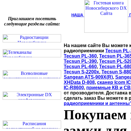
НАША
Приглашаем посетить
следующие разделы сайта:
На нашем сайте Вы можете 
радиоприемники
Tecsun PL-
Tecsun PL-360
,
Tecsun PL-36
Tecsun PL-390
,
Tecsun PL-52
Tecsun PL-660
,
Tecsun PL-68
Tecsun S-2200x
,
Tecsun S-88
Sangean ATS-909X(R)
,
Sange
XHData D-808
,
сканер Icom I
IC-R8600
,
приемные КВ и СВ
от прозводителя. Доставка 
сделать заказ Вы можете в 
радиоприемники и антенны
Покупаем 
замки для 