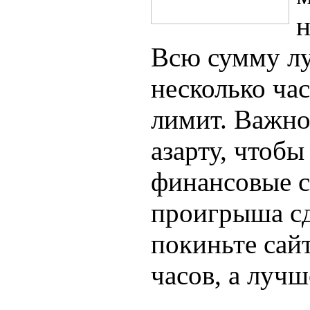
н
Всю сумму лу
несколько час
лимит. Важно
азарту, чтобы
финансовые с
проигрыша сд
покиньте сайт
часов, а лучш