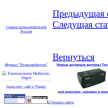
Предыдущая 
Следущая ста
Сервер радиолюбителей
России
Вернуться
Журнал "Радиолюбитель"
Новые активные антенны Tec
Guzei.com - сайт о "Радио"
для коротких, средних и дл