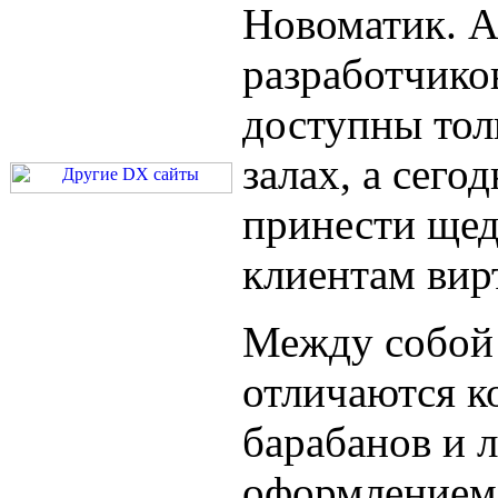
Новоматик. 
разработчико
доступны тол
залах, а сего
принести ще
клиентам вир
Между собой
отличаются к
барабанов и 
оформлением