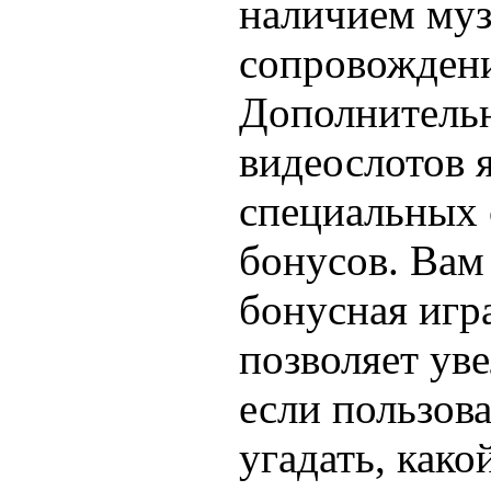
наличием му
сопровожден
Дополнитель
видеослотов 
специальных 
бонусов. Вам
бонусная игра
позволяет ув
если пользов
угадать, како