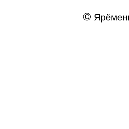
©
Ярёменк