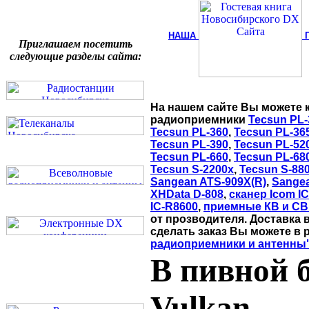
НАША
Приглашаем посетить
следующие разделы сайта:
На нашем сайте Вы можете 
радиоприемники
Tecsun PL-
Tecsun PL-360
,
Tecsun PL-36
Tecsun PL-390
,
Tecsun PL-52
Tecsun PL-660
,
Tecsun PL-68
Tecsun S-2200x
,
Tecsun S-88
Sangean ATS-909X(R)
,
Sange
XHData D-808
,
сканер Icom I
IC-R8600
,
приемные КВ и СВ
от прозводителя. Доставка 
сделать заказ Вы можете в 
радиоприемники и антенны
В пивной б
Vulkan