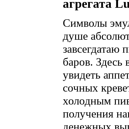
агрегата L
Символы эмул
душе абсолю
завсегдатаю 
баров. Здесь
увидеть аппе
сочных кревет
холодным пив
получения н
денежных вы