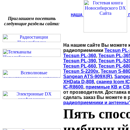
НАША
Приглашаем посетить
следующие разделы сайта:
На нашем сайте Вы можете 
радиоприемники
Tecsun PL-
Tecsun PL-360
,
Tecsun PL-36
Tecsun PL-390
,
Tecsun PL-52
Tecsun PL-660
,
Tecsun PL-68
Tecsun S-2200x
,
Tecsun S-88
Sangean ATS-909X(R)
,
Sange
XHData D-808
,
сканер Icom I
IC-R8600
,
приемные КВ и СВ
от прозводителя. Доставка 
сделать заказ Вы можете в 
радиоприемники и антенны
Пять спос
имбирный