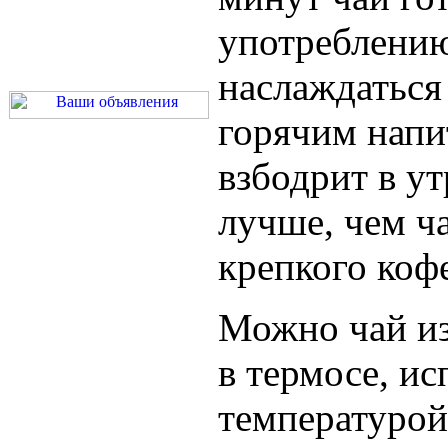
употреблени
наслаждатьс
горячим напи
взбодрит в у
лучше, чем ч
крепкого коф
Можно чай из
в термосе, ис
температурой 