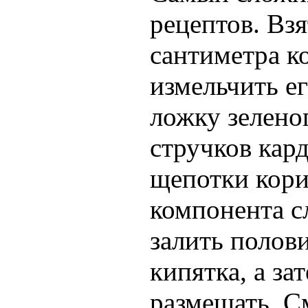
рецептов. Вз
сантиметра к
измельчить е
ложку зеленог
стручков кар
щепотки кори
компонента с
залить полов
кипятка, а за
размешать. С