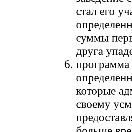
стал его уч
определенн
суммы пер
друга упад
программа 
определен
которые ад
своему ус
предоставл
больше вре