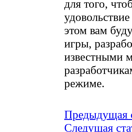
для того, что
удовольствие
этом вам буд
игры, разраб
известными 
разработчика
режиме.
Предыдущая 
Следущая ста