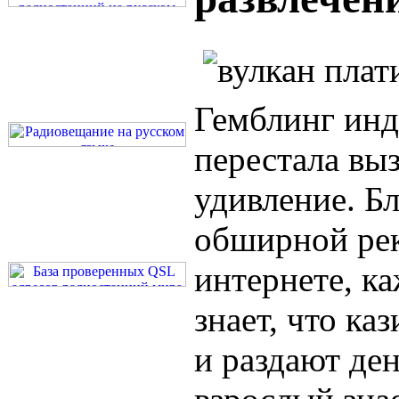
Гемблинг инд
перестала вы
удивление. Б
обширной рек
интернете, к
знает, что ка
и раздают де