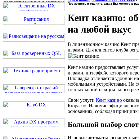
Icom IC-R8600
,
приемные КВ и СВ антенны
с 
Посмотреть и сделать заказ Вы можете в ра
Кент казино: о
на любой вкус
В лицензионном казино Кент пр
играми. Для клиентов клуба рег
Кент казино предоставляет услуг
играми, интерфейс которого пере
Площадка отличается удобной н
мобильными устройствами. На сл
точных копий официального ресу
Свои услуги
Кент казино
оказыва
Кюрасао. Наличие официального 
основаниях, соблюдая принципы 
Большой выбор слот
Игровые автоматы, оснащенные б