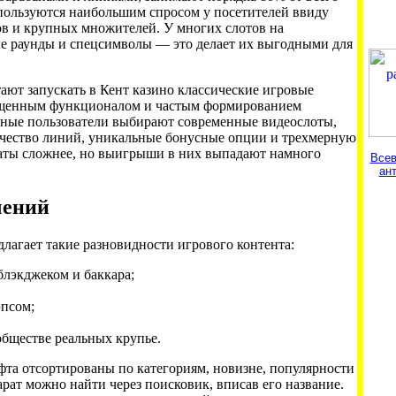
 пользуются наибольшим спросом у посетителей ввиду
в и крупных множителей. У многих слотов на
ые раунды и спецсимволы — это делает их выгодными для
ют запускать в Кент казино классические игровые
ощенным функционалом и частым формированием
ые пользователи выбирают современные видеослоты,
чество линий, уникальные бонусные опции и трехмерную
маты сложнее, но выигрыши в них выпадают намного
Всев
ан
чений
лагает такие разновидности игрового контента:
блэкджеком и баккара;
эпсом;
обществе реальных крупье.
офта отсортированы по категориям, новизне, популярности
рат можно найти через поисковик, вписав его название.