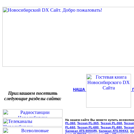
НАША
Приглашаем посетить
следующие разделы сайта:
На нашем сайте Вы можете купить всеволн
PL-360
,
Tecsun PL-365
,
Tecsun PL-368
,
Tecsun
PL-660
,
Tecsun PL-680
,
Tecsun PL-880
,
Tecsun
Sangean ATS-909X(R)
,
Sangean ATS-909X2
,
So