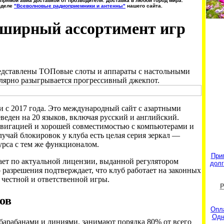
прямой авиа доставкой от прозводителя. Доставка в любой город мира.
зделе
"Всеволновые радиоприемники и антенны"
нашего сайта.
бширный ассортимент игр
едставлены ТОПовые слоты и аппараты с настольными
улярно разыгрывается прогрессивный джекпот.
и с 2017 года. Это международный сайт с азартными
веден на 20 языков, включая русский и английский.
авигацией и хорошей совместимостью с компьютерами и
учай блокировок у клуба есть целая серия зеркал —
рса с тем же функционалом.
При
ет по актуальной лицензии, выданной регулятором
долг
разрешения подтверждает, что клуб работает на законных
честной и ответственной игры.
Р
ов
Опл
Одн
арабанами и линиями, занимают порядка 80% от всего