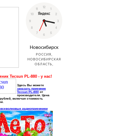
ник Tecsun PL-880 - у нас!
Здесь Вы можете
заказать приемник
Tecsun PL-880
от
производителя. Цена
 рублей, включая стоимость
ки.
 всеволновые радиоприемники