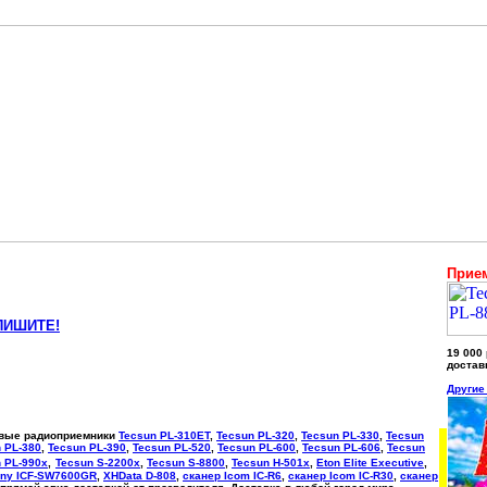
Прием
ПИШИТЕ!
19 000
достав
Другие
овые радиоприемники
Tecsun PL-310ET
,
Tecsun PL-320
,
Tecsun PL-330
,
Tecsun
 PL-380
,
Tecsun PL-390
,
Tecsun PL-520
,
Tecsun PL-600
,
Tecsun PL-606
,
Tecsun
 PL-990x
,
Tecsun S-2200x
,
Tecsun S-8800
,
Tecsun H-501x
,
Eton Elite Executive
,
ny ICF-SW7600GR
,
XHData D-808
,
сканер Icom IC-R6
,
сканер Icom IC-R30
,
сканер