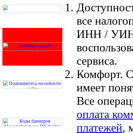
Доступност
все налого
ИНН / УИН
воспользов
сервиса.
Комфорт. С
имеет поня
Все операц
оплата ко
платежей
, 