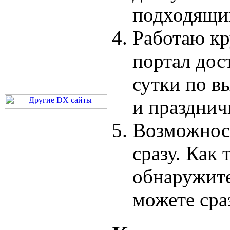
подходящий
Работаю кр
портал дос
сутки по в
и празднич
Возможност
сразу. Как 
обнаружите
можете сраз