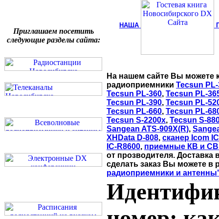
НАША
Приглашаем посетить
следующие разделы сайта:
На нашем сайте Вы можете 
радиоприемники
Tecsun PL-
Tecsun PL-360
,
Tecsun PL-36
Tecsun PL-390
,
Tecsun PL-52
Tecsun PL-660
,
Tecsun PL-68
Tecsun S-2200x
,
Tecsun S-88
Sangean ATS-909X(R)
,
Sange
XHData D-808
,
сканер Icom I
IC-R8600
,
приемные КВ и СВ
от прозводителя. Доставка 
сделать заказ Вы можете в 
радиоприемники и антенны
Идентифи
номер: как