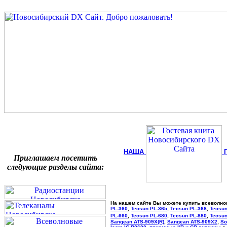
НАША
Приглашаем посетить
следующие разделы сайта:
На нашем сайте Вы можете купить всеволн
PL-360
,
Tecsun PL-365
,
Tecsun PL-368
,
Tecsun
PL-660
,
Tecsun PL-680
,
Tecsun PL-880
,
Tecsun
Sangean ATS-909X(R)
,
Sangean ATS-909X2
,
So