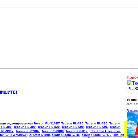
Прием
ПИШИТЕ!
19 000
достав
Другие
овые радиоприемники
Tecsun PL-310ET
,
Tecsun PL-320
,
Tecsun PL-330
,
Tecsun
 PL-380
,
Tecsun PL-390
,
Tecsun PL-520
,
Tecsun PL-600
,
Tecsun PL-606
,
Tecsun
 PL-990x
,
Tecsun S-2200x
,
Tecsun S-8800
,
Tecsun H-501x
,
Eton Elite Executive
,
ny ICF-SW7600GR
,
XHData D-808
,
сканер Icom IC-R6
,
сканер Icom IC-R30
,
сканер