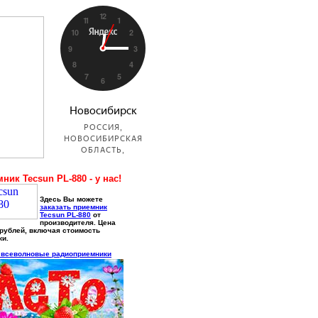
ник Tecsun PL-880 - у нас!
Здесь Вы можете
заказать приемник
Tecsun PL-880
от
производителя. Цена
 рублей, включая стоимость
ки.
 всеволновые радиоприемники