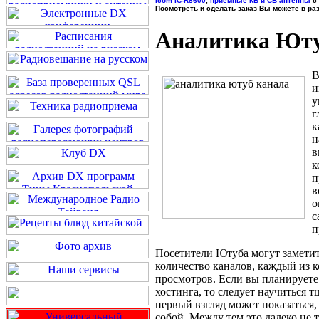
Icom IC-R8600
,
приемные КВ и СВ антенны
с 
Посмотреть и сделать заказ Вы можете в ра
Аналитика Юту
В
и
у
г
к
н
в
к
п
в
о
с
п
Посетители Ютуба могут заметит
количество каналов, каждый из 
просмотров. Если вы планирует
хостинга, то следует научиться
первый взгляд может показаться
собой. Между тем это далеко не 