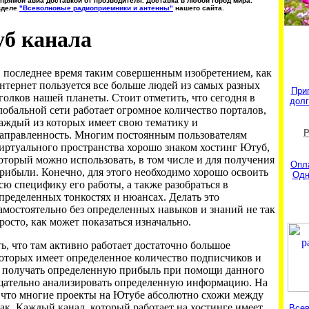
прямой авиа доставкой от прозводителя. Доставка в любой город мира.
зделе
"Всеволновые радиоприемники и антенны"
нашего сайта.
б канала
 последнее время таким совершенным изобретением, как
нтернет пользуется все больше людей из самых разных
При
голков нашей планеты. Стоит отметить, что сегодня в
долг
лобальной сети работает огромное количество порталов,
аждый из которых имеет свою тематику и
Р
аправленность. Многим постоянным пользователям
иртуального пространства хорошо знаком хостинг Ютуб,
оторый можно использовать, в том числе и для получения
Опл
рибыли. Конечно, для этого необходимо хорошо освоить
Одн
сю специфику его работы, а также разобраться в
пределенных тонкостях и нюансах. Делать это
амостоятельно без определенных навыков и знаний не так
росто, как может показаться изначально.
ь, что там активно работает достаточно большое
которых имеет определенное количество подписчиков и
е получать определенную прибыль при помощи данного
 тщательно анализировать определенную информацию. На
, что многие проекты на Ютубе абсолютно схожи между
так. Каждый канал, который работает на хостинге имеет
Всев