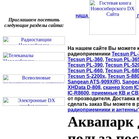
НАША
Приглашаем посетить
следующие разделы сайта:
На нашем сайте Вы можете 
радиоприемники
Tecsun PL-
Tecsun PL-360
,
Tecsun PL-36
Tecsun PL-390
,
Tecsun PL-52
Tecsun PL-660
,
Tecsun PL-68
Tecsun S-2200x
,
Tecsun S-88
Sangean ATS-909X(R)
,
Sange
XHData D-808
,
сканер Icom I
IC-R8600
,
приемные КВ и СВ
от прозводителя. Доставка 
сделать заказ Вы можете в 
радиоприемники и антенны
Аквапарк 
польза пос