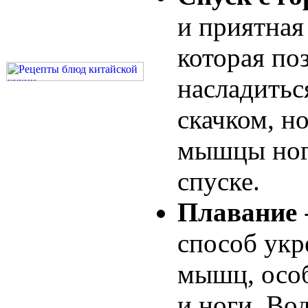
и приятная
которая по
насладитьс
скачком, н
мышцы ног
спуске.
Плавание
способ укр
мышц, особ
и ноги. Вод