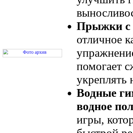
выносливос
Прыжки с
отличное к
упражнение
помогает с
укреплять 
Водные ги
водное по
игры, кото
быстрой ре