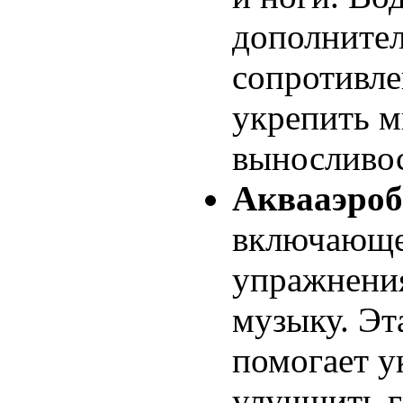
дополните
сопротивле
укрепить 
выносливос
Аквааэроб
включающе
упражнения
музыку. Эт
помогает 
улучшить г