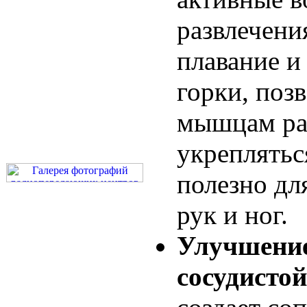
развлечения
плавание и
горки, поз
мышцам ра
укреплятьс
полезно дл
рук и ног.
Улучшение
сосудисто