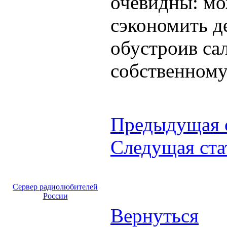
очевидны: мо
сэкономить д
обустроив са
собственному
Предыдущая 
Следущая ста
Сервер радиолюбителей
России
Вернуться