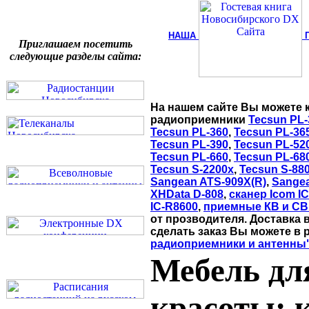
НАША
Приглашаем посетить
следующие разделы сайта:
На нашем сайте Вы можете 
радиоприемники
Tecsun PL-
Tecsun PL-360
,
Tecsun PL-36
Tecsun PL-390
,
Tecsun PL-52
Tecsun PL-660
,
Tecsun PL-68
Tecsun S-2200x
,
Tecsun S-88
Sangean ATS-909X(R)
,
Sange
XHData D-808
,
сканер Icom I
IC-R8600
,
приемные КВ и СВ
от прозводителя. Доставка 
сделать заказ Вы можете в 
радиоприемники и антенны
Мебель дл
красоты: 